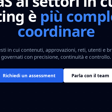
S ai settori in cu
ing è
più compl
coordinare
ti in cui contenuti, approvazioni, reti, utenti e
governati con precisione, continuità e controllo.
Richiedi un assessment
Parla con il team