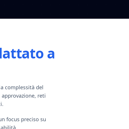
attato a
la complessità del
i approvazione, reti
i.
un focus preciso su
abilità.