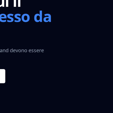
i il
esso da
 brand devono essere