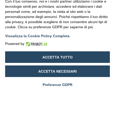
Con il tuo consenso, noi e i nostri partner utilizziamo i cookie e
tecnologie simili per archiviare, accedere ed elaborare i dati
personali come, ad esempio, la visita al sito web o la
Cosa cercano in noi le
personalizzazione degli annunci. Poiché rispettiamo il tuo diritto
aziende con cui lavoriamo
alla privacy, è possibile scegliere di non consentire alcuni tipi di
cookie. Clicca su preferenze GDPR per saperne di più.
Visualizza la Cookie Policy Completa
Powered by
ACCETTA TUTTO
ACCETTA NECESSARI
Comprensione del contesto
Non partiamo dalla tecnologia, ma dal modo
Preferenze GDPR
in cui il lavoro prende forma dentro
l’organizzazione.